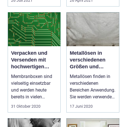
26 Juli 2021
26 April 2021
London...
gemach...
Verpacken und
Metallösen in
Versenden mit
verschiedenen
hochwertigen
Größen und
Membranboxen
Ausführungen
Membranboxen sind
Metallösen finden in
vielseitig einsetzbar
verschiedenen
und werden heute
Bereichen Anwendung.
bereits in vielen
Sie werden verwendet,
Branchen angeboten.
um Blätter oder
31 Oktober 2020
17 Juni 2020
Man k...
Hefter...