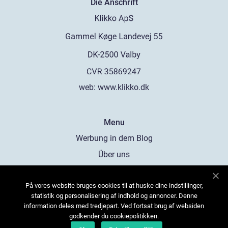
Die Anschrift
web:
www.klikko.dk
Menu
Werbung in dem Blog
Über uns
Cookies
På vores website bruges cookies til at huske dine indstillinger,
Kontaktiere uns
statistik og personalisering af indhold og annoncer. Denne
Sitemap
information deles med tredjepart. Ved fortsat brug af websiden
godkender du cookiepolitikken.