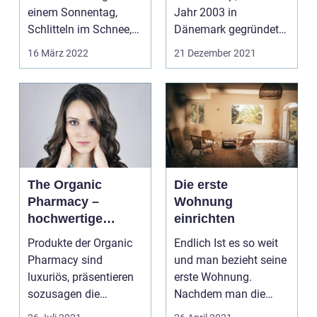
einem Sonnentag,
Jahr 2003 in
Schlitteln im Schnee,
Dänemark gegründet
Plantsch im Regen,
wurde. Gründe...
16 März 2022
21 Dezember 2021
alles ...
The Organic
Die erste
Pharmacy –
Wohnung
hochwertige
einrichten
Natur-Kosmetik
Produkte der Organic
Endlich Ist es so weit
Pharmacy sind
und man bezieht seine
luxuriös, präsentieren
erste Wohnung.
sozusagen die
Nachdem man die
„Hightech-Pflege“ aus
ersten Handgriffe